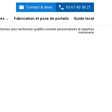
Contact & devis
05 67 80 58 21
res
Fabrication et pose de portails
Guide local
ismes avec technicien qualifié conseils personnalisés et expertise
menuiserie
isque (*) sont obligatoires
Prénom
Email*