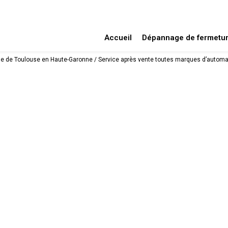
Accueil
Dépannage de fermetu
he de Toulouse en Haute-Garonne / Service après vente toutes marques d’automat
Contactez-nous
Les champs indiqués par un astér
Nom*
e toutes
ismes avec
Téléphone*