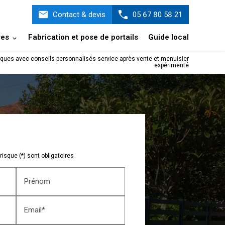
Contact & devis
05 67 80 58 21
res
Fabrication et pose de portails
Guide local
rques avec conseils personnalisés service après vente et menuisier
expérimenté
isque (*) sont obligatoires
Prénom
Email*