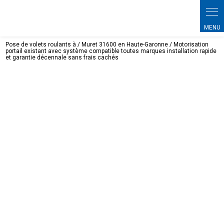
Pose de volets roulants à / Muret 31600 en Haute-Garonne / Motorisation
portail existant avec système compatible toutes marques installation rapide
et garantie décennale sans frais cachés
Motorisation portail existant avec
système compatible toutes marques
installation rapide et garantie
décennale sans frais cachés Muret
31600 en Haute-Garonne
05 67 80 58 21
Contactez-nous